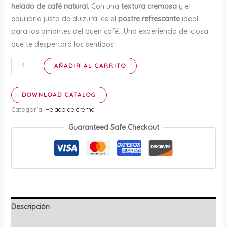
helado de café natural
. Con una
textura cremosa
y el
equilibrio justo de dulzura, es el
postre refrescante
ideal
para los amantes del buen café. ¡Una experiencia deliciosa
que te despertará los sentidos!
Helado
AÑADIR AL CARRITO
de
Café
DOWNLOAD CATALOG
-
Categoría:
Helado de crema
12
litros
Guaranteed Safe Checkout
cantidad
Descripción
Valoraciones (0)