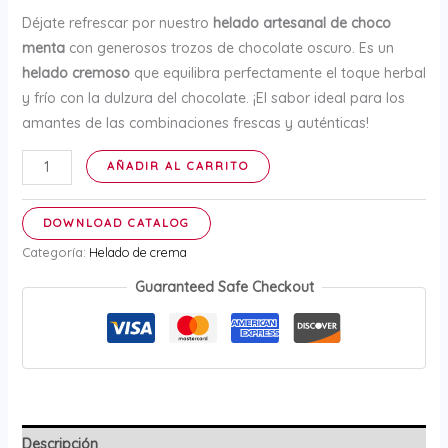
Déjate refrescar por nuestro
helado artesanal de choco
menta
con generosos trozos de chocolate oscuro. Es un
helado cremoso
que equilibra perfectamente el toque herbal
y frío con la dulzura del chocolate. ¡El sabor ideal para los
amantes de las combinaciones frescas y auténticas!
Helado
AÑADIR AL CARRITO
de
Choco
DOWNLOAD CATALOG
menta
Categoría:
Helado de crema
-
12
Guaranteed Safe Checkout
litros
cantidad
Descripción