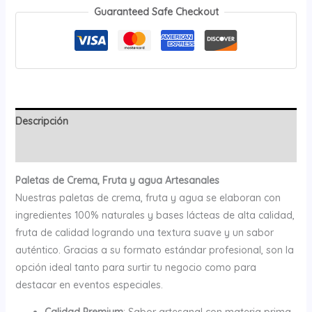
cantidad
Guaranteed Safe Checkout
Descripción
Valoraciones (0)
Paletas de Crema, Fruta y agua Artesanales
Nuestras paletas de crema, fruta y agua se elaboran con
ingredientes 100% naturales y bases lácteas de alta calidad,
fruta de calidad logrando una textura suave y un sabor
auténtico. Gracias a su formato estándar profesional, son la
opción ideal tanto para surtir tu negocio como para
destacar en eventos especiales.
Calidad Premium
: Sabor artesanal con materia prima