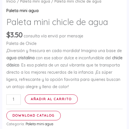
Inicio
/
Paleta mini agua
/ Paleta mini chicle de agua
Paleta mini agua
Paleta mini chicle de agua
$
3.50
consulta vía envió por mensaje
Paleta de Chicle
¡Diversión y frescura en cada mordida! Imagina una base de
agua cristalina
con ese sabor dulce e inconfundible del
chicle
clásico
. Es esa paleta de un azul vibrante que te transporta
directo a los mejores recuerdos de la infancia. ¡Es súper
ligera, refrescante y la opción favorita para quienes buscan
un antojo alegre y lleno de color!
Paleta
AÑADIR AL CARRITO
mini
chicle
DOWNLOAD CATALOG
de
Categoría:
Paleta mini agua
agua