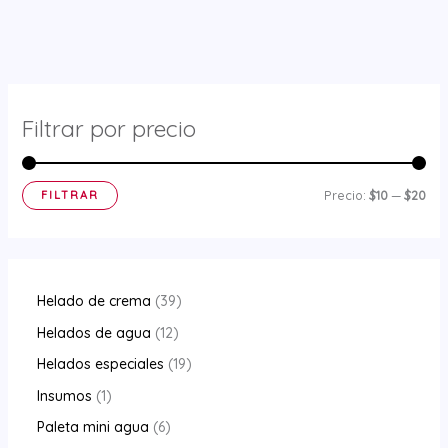
Filtrar por precio
P
P
FILTRAR
Precio:
$10
—
$20
r
r
e
e
c
c
3
Helado de crema
39
i
i
9
1
Helados de agua
12
o
o
p
2
1
Helados especiales
19
m
m
r
p
9
1
Insumos
1
í
á
o
r
p
p
6
Paleta mini agua
6
n
x
d
o
r