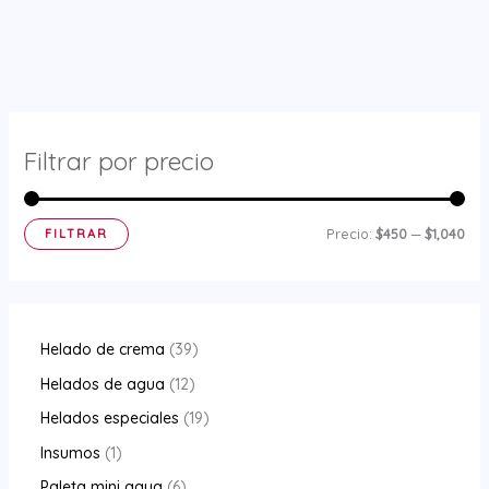
Filtrar por precio
P
P
FILTRAR
Precio:
$450
—
$1,040
r
r
e
e
c
c
3
Helado de crema
39
i
i
9
1
Helados de agua
12
o
o
p
2
1
Helados especiales
19
m
m
r
p
9
1
Insumos
1
í
á
o
r
p
p
6
Paleta mini agua
6
n
x