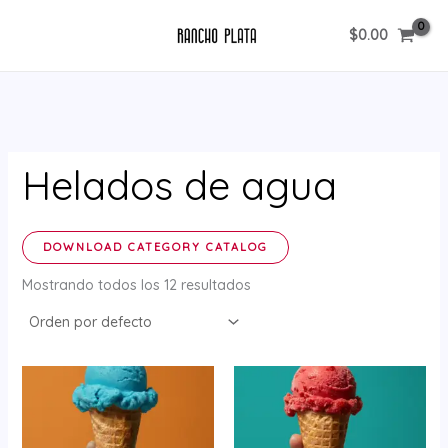
Ir
$
0.00
al
contenido
Helados de agua
DOWNLOAD CATEGORY CATALOG
Mostrando todos los 12 resultados