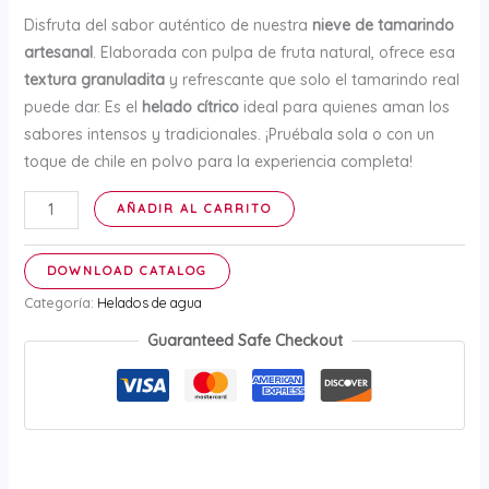
Disfruta del sabor auténtico de nuestra
nieve de tamarindo
artesanal
. Elaborada con pulpa de fruta natural, ofrece esa
textura granuladita
y refrescante que solo el tamarindo real
puede dar. Es el
helado cítrico
ideal para quienes aman los
sabores intensos y tradicionales. ¡Pruébala sola o con un
toque de chile en polvo para la experiencia completa!
Nieve
AÑADIR AL CARRITO
de
Tamarindo
DOWNLOAD CATALOG
-
Categoría:
Helados de agua
12
litros
Guaranteed Safe Checkout
cantidad