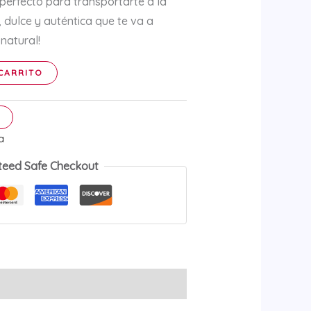
perfecto para transportarte a la
 dulce y auténtica que te va a
natural!
CARRITO
a
teed Safe Checkout