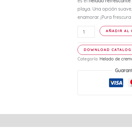
es el
helado refrescante
playa. Una opción suave,
enamorar. ¡Pura frescura 
Helado
AÑADIR AL 
de
Coco
DOWNLOAD CATALOG
-
Categoría:
Helado de crem
12
Guaran
litros
cantidad