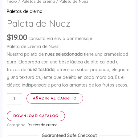
Inicio
/
Paletas de crema
/ Paleta de Nuez
Paletas de crema
Paleta de Nuez
$
19.00
consulta vía envió por mensaje
Paleta de Crema de Nuez
Nuestra paleta de
nuez seleccionada
tiene una cremosidad
pura. Elaborada con una base láctea de alta calidad y
trozos de
nuez tostada
, ofrece un sabor profundo, elegante
y una textura crujiente que deleita en cada mordida. Es el
clásico indispensable para los amantes de los frutos secos.
Paleta
AÑADIR AL CARRITO
de
Nuez
DOWNLOAD CATALOG
cantidad
Categoría:
Paletas de crema
Guaranteed Safe Checkout